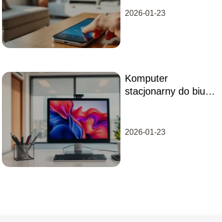
przewodnik
2026-01-23
Komputer
stacjonarny do biura
– jaki wybrać dla
swojej firmy?
2026-01-23