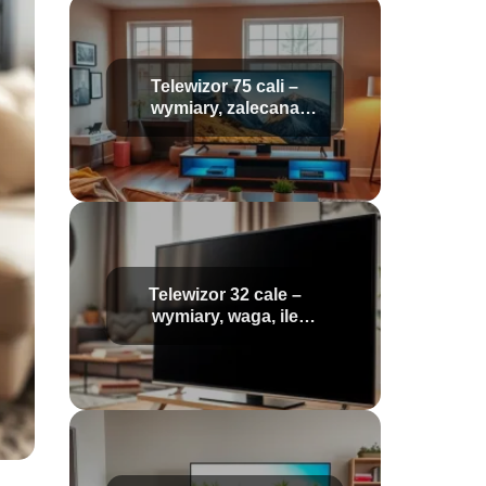
Telewizor 75 cali –
wymiary, zalecana
odległość i porady
zakupowe
Telewizor 32 cale –
wymiary, waga, ile
centymetrów ma
przekątna?