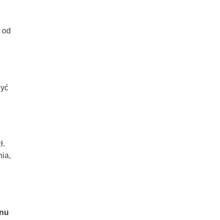
y od
zyć
ł.
nia,
anu