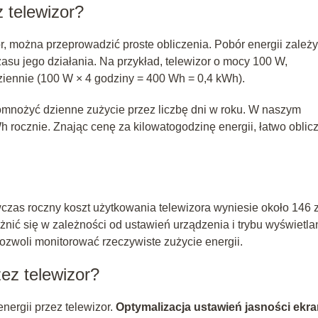
z telewizor?
or, można przeprowadzić proste obliczenia. Pobór energii zależ
su jego działania. Na przykład, telewizor o mocy 100 W,
ziennie (100 W × 4 godziny = 400 Wh = 0,4 kWh).
pomnożyć dzienne zużycie przez liczbę dni w roku. W naszym
h rocznie. Znając cenę za kilowatogodzinę energii, łatwo oblic
zas roczny koszt użytkowania telewizora wyniesie około 146 z
nić się w zależności od ustawień urządzenia i trybu wyświetla
pozwoli monitorować rzeczywiste zużycie energii.
ez telewizor?
nergii przez telewizor.
Optymalizacja ustawień jasności ekr