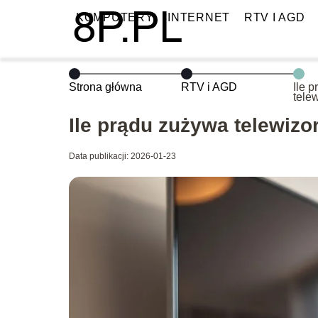
KOMPUTERY
INTERNET
RTV I AGD
Strona główna
RTV i AGD
Ile 
tele
wart
Ile prądu zużywa telewizo
Data publikacji: 2026-01-23