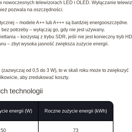
w nowoczesnych telewizorach LED i OLED. Wyłączanie telewiz
nież pozwala na oszczędności.
etycznej – modele A++ lub A+++ są bardziej energooszczędne.
bez potrzeby – wyłączaj go, gdy nie jest używany.
tlania – korzystaj z trybu SDR, jeśli nie jest konieczny tryb H
nu – zbyt wysoka jasność zwiększa zużycie energii.
 (zazwyczaj od 0,5 do 3 W), to w skali roku może to zwiększyć
ałkowicie, aby zredukować koszty.
ch technologii
cie energii (W)
Roczne zużycie energii (kWh)
50
73