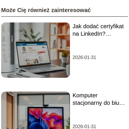
Może Cię również zainteresować
Jak dodać certyfikat
na LinkedIn?
Przewodnik krok po
kroku
2026-01-31
Komputer
stacjonarny do biura
– jaki wybrać dla
swojej firmy?
2026-01-31