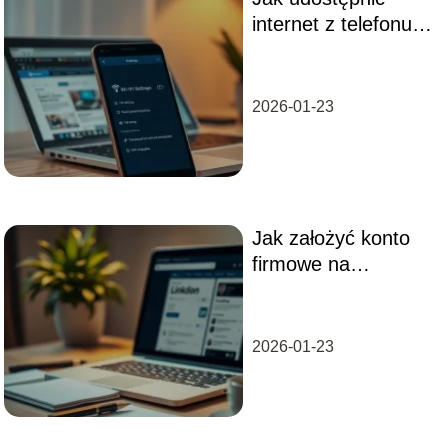
internet z telefonu
na komputer?
Praktyczny poradnik
2026-01-23
Jak założyć konto
firmowe na
LinkedIn?
Przewodnik krok po
kroku
2026-01-23