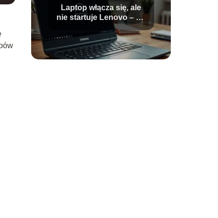
Laptop włącza się, ale
nie startuje Lenovo – co
robić?
e
opów