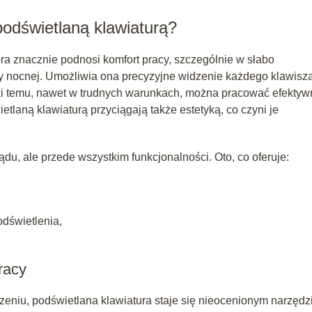
podświetlaną klawiaturą?
tóra znacznie podnosi komfort pracy, szczególnie w słabo
 nocnej. Umożliwia ona precyzyjne widzenie każdego klawisza
ki temu, nawet w trudnych warunkach, można pracować efektywn
etlaną klawiaturą przyciągają także estetyką, co czyni je
ądu, ale przede wszystkim funkcjonalności. Oto, co oferuje:
odświetlenia,
racy
eniu, podświetlana klawiatura staje się nieocenionym narzędz