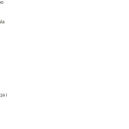
po
ala
ja i