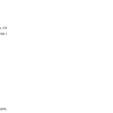
, co
ie i
iem.