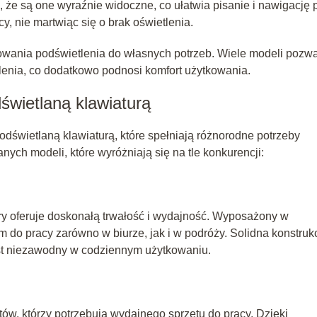
że są one wyraźnie widoczne, co ułatwia pisanie i nawigację 
y, nie martwiąc się o brak oświetlenia.
wania podświetlenia do własnych potrzeb. Wiele modeli pozw
tlenia, co dodatkowo podnosi komfort użytkowania.
świetlaną klawiaturą
dświetlaną klawiaturą, które spełniają różnorodne potrzeby
ych modeli, które wyróżniają się na tle konkurencji:
ry oferuje doskonałą trwałość i wydajność. Wyposażony w
m do pracy zarówno w biurze, jak i w podróży. Solidna konstrukc
est niezawodny w codziennym użytkowaniu.
stów, którzy potrzebują wydajnego sprzętu do pracy. Dzięki