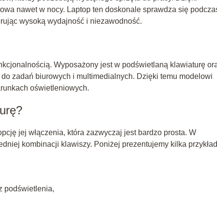
ortowa nawet w nocy. Laptop ten doskonale sprawdza się podcza
erując wysoką wydajność i niezawodność.
nkcjonalnością. Wyposażony jest w podświetlaną klawiaturę or
 do zadań biurowych i multimedialnych. Dzięki temu modelowi
arunkach oświetleniowych.
turę?
pcję jej włączenia, która zazwyczaj jest bardzo prosta. W
niej kombinacji klawiszy. Poniżej prezentujemy kilka przykła
z podświetlenia,