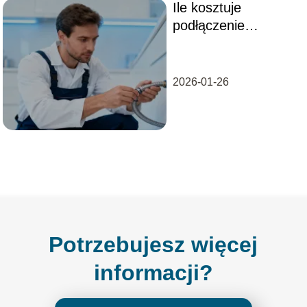
Ile kosztuje
podłączenie
zmywarki? Cennik
usług
hydraulicznych
2026-01-26
Potrzebujesz więcej
informacji?