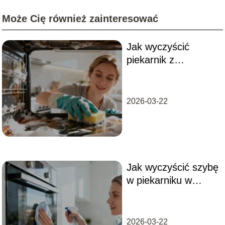
Może Cię również zainteresować
Jak wyczyścić
piekarnik z
przypalonego
tłuszczu? Skuteczne
sposoby
2026-03-22
Jak wyczyścić szybę
w piekarniku w
środku?
Sprawdzone
sposoby
2026-03-22