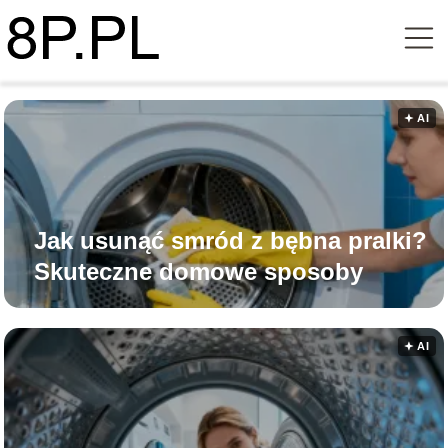
🟅 AI
Jak usunąć smród z bębna pralki?
Skuteczne domowe sposoby
🟅 AI