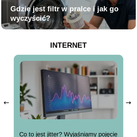
Gdzie jest filtr w pralce i jak go
wyczyścić?
INTERNET
Ja
Co to jest jitter? Wyjaśniamy pojęcie