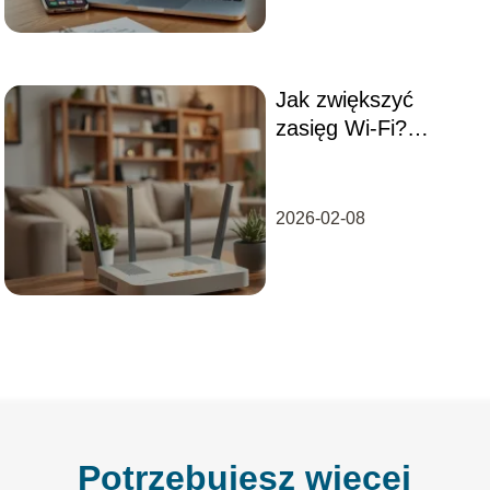
Jak zwiększyć
zasięg Wi-Fi?
Sprawdzone
sposoby na lepszy
sygnał
2026-02-08
Potrzebujesz więcej