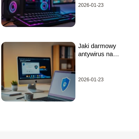
konfiguracje
2026-01-23
Jaki darmowy
antywirus na
komputer wybrać?
Poradnik dla
użytkowników
2026-01-23