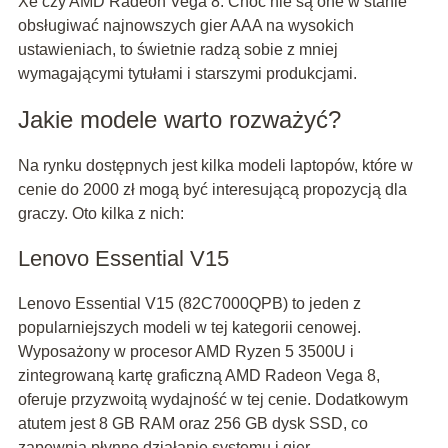
Xe czy AMD Radeon Vega 8. Choć nie są one w stanie
obsługiwać najnowszych gier AAA na wysokich
ustawieniach, to świetnie radzą sobie z mniej
wymagającymi tytułami i starszymi produkcjami.
Jakie modele warto rozważyć?
Na rynku dostępnych jest kilka modeli laptopów, które w
cenie do 2000 zł mogą być interesującą propozycją dla
graczy. Oto kilka z nich:
Lenovo Essential V15
Lenovo Essential V15 (82C7000QPB) to jeden z
popularniejszych modeli w tej kategorii cenowej.
Wyposażony w procesor AMD Ryzen 5 3500U i
zintegrowaną kartę graficzną AMD Radeon Vega 8,
oferuje przyzwoitą wydajność w tej cenie. Dodatkowym
atutem jest 8 GB RAM oraz 256 GB dysk SSD, co
zapewnia płynne działanie systemu i gier.