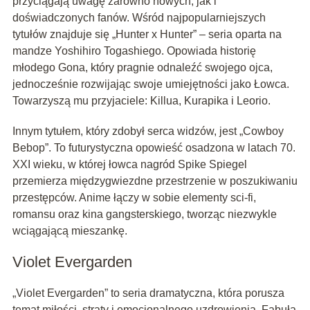
przyciągają uwagę zarówno nowych, jak i
doświadczonych fanów. Wśród najpopularniejszych
tytułów znajduje się „Hunter x Hunter” – seria oparta na
mandze Yoshihiro Togashiego. Opowiada historię
młodego Gona, który pragnie odnaleźć swojego ojca,
jednocześnie rozwijając swoje umiejętności jako Łowca.
Towarzyszą mu przyjaciele: Killua, Kurapika i Leorio.
Innym tytułem, który zdobył serca widzów, jest „Cowboy
Bebop”. To futurystyczna opowieść osadzona w latach 70.
XXI wieku, w której łowca nagród Spike Spiegel
przemierza międzygwiezdne przestrzenie w poszukiwaniu
przestępców. Anime łączy w sobie elementy sci-fi,
romansu oraz kina gangsterskiego, tworząc niezwykle
wciągającą mieszankę.
Violet Evergarden
„Violet Evergarden” to seria dramatyczna, która porusza
temat miłości, straty i emocjonalnego uzdrowienia. Fabuła