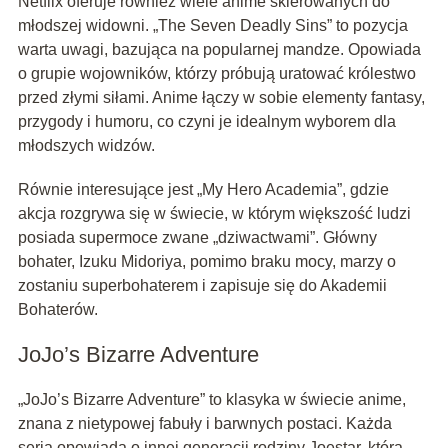
Netflix oferuje również wiele anime skierowanych do
młodszej widowni. „The Seven Deadly Sins” to pozycja
warta uwagi, bazująca na popularnej mandze. Opowiada
o grupie wojowników, którzy próbują uratować królestwo
przed złymi siłami. Anime łączy w sobie elementy fantasy,
przygody i humoru, co czyni je idealnym wyborem dla
młodszych widzów.
Równie interesujące jest „My Hero Academia”, gdzie
akcja rozgrywa się w świecie, w którym większość ludzi
posiada supermoce zwane „dziwactwami”. Główny
bohater, Izuku Midoriya, pomimo braku mocy, marzy o
zostaniu superbohaterem i zapisuje się do Akademii
Bohaterów.
JoJo’s Bizarre Adventure
„JoJo’s Bizarre Adventure” to klasyka w świecie anime,
znana z nietypowej fabuły i barwnych postaci. Każda
seria opowiada o innej generacji rodziny Joestar, która