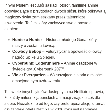
Innym tytułem jest „Mój sąsiad Totoro”, familijne anime
opowiadające o przygodach dwóch sióstr, które odkrywają
magiczny świat zamieszkany przez tajemnicze
stworzenia. To film, który zachwyca swoją prostotą i
ciepłem.
Hunter x Hunter
– Historia młodego Gona, który
marzy o zostaniu Łowcą.
Cowboy Bebop
– Futurystyczna opowieść o łowcy
nagród Spike’u Spiegelu.
Cyberpunk: Edgerunners
– Anime osadzone w
świecie gry „Cyberpunk 2077”.
Violet Evergarden
– Wzruszająca historia o miłości i
emocjonalnym uzdrowieniu.
Te i wiele innych tytułów dostępnych na Netflixie sprawia,
że każdy miłośnik japońskich animacji znajdzie coś dla
siebie. Niezależnie od tego, czy preferujesz akcję, dramat,
czy fantasy, oferta Netflixa w 2026 roku jest naprawdę