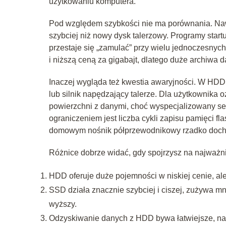
użytkowaniu komputera.
Pod względem szybkości nie ma porównania. Nawet
szybciej niż nowy dysk talerzowy. Programy start
przestaje się „zamulać” przy wielu jednoczesny
i niższą ceną za gigabajt, dlatego duże archiwa 
Inaczej wygląda też kwestia awaryjności. W HDD 
lub silnik napędzający talerze. Dla użytkownika 
powierzchni z danymi, choć wyspecjalizowany s
ograniczeniem jest liczba cykli zapisu pamięci f
domowym nośnik półprzewodnikowy rzadko dochod
Różnice dobrze widać, gdy spojrzysz na najważn
HDD oferuje duże pojemności w niskiej cenie, ale
SSD działa znacznie szybciej i ciszej, zużywa mnie
wyższy.
Odzyskiwanie danych z HDD bywa łatwiejsze, nat