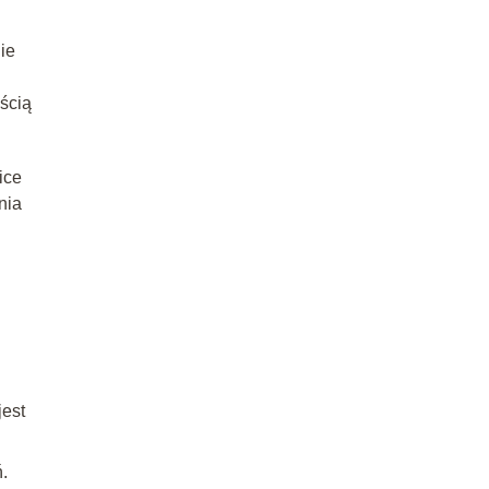
ie
ścią
ice
nia
jest
.