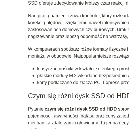
SSD oferuje zdecydowanie krótszy czas reakcji 
Nad pracą pamięci czuwa kontroler, który rozkła
korekcją błędów. Dzięki temu nawet intensywnie 
zastosowaniach domowych czy biurowych. Brak r
nagrzewanie oraz lepszą odporność na wstrząsy, 
W komputerach spotkasz różne formaty fizyczne i
montażu w obudowie. Najpopularniejsze rozwiąza
klasyczne nośniki w kształcie cienkiego pro
płaskie moduły M.2 wkładane bezpośrednio w
karty podłączane do złącza PCI Express prz
Czym się różni dysk SSD od HD
Pytanie
czym się różni dysk SSD od HDD
sprow
pojemności, awaryjności, hałasu oraz ceny za jed
mechanika z talerzami i głowicami. Ta jedna dec