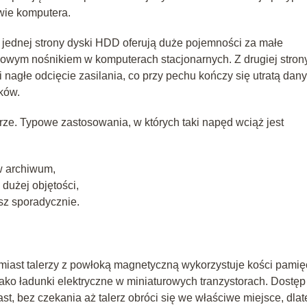
wie komputera.
jednej strony dyski HDD oferują duże pojemności za małe
awowym nośnikiem w komputerach stacjonarnych. Z drugiej stron
 i nagłe odcięcie zasilania, co przy pechu kończy się utratą dan
ków.
ze. Typowe zastosowania, w których taki napęd wciąż jest
w archiwum,
dużej objętości,
sz sporadycznie.
iast talerzy z powłoką magnetyczną wykorzystuje kości pamię
ko ładunki elektryczne w miniaturowych tranzystorach. Dostęp
t, bez czekania aż talerz obróci się we właściwe miejsce, dla