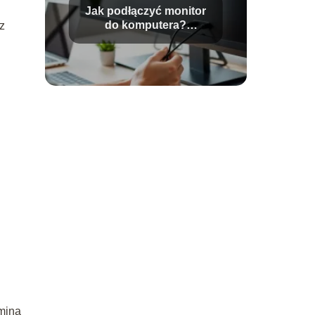
Jak podłączyć monitor
do komputera?
z
Instrukcja krok po kroku
mina