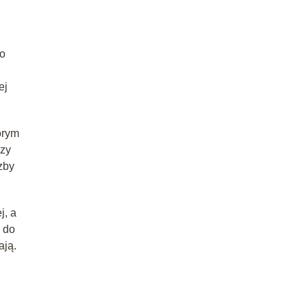
ko
ej
órym
czy
zby
j, a
e do
ają.