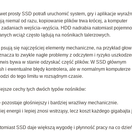
 prosty SSD potrafi uruchomić system, gry i aplikacje wyraźn
ują niemal od razu, kopiowanie plików trwa krócej, a komputer
ch zadaniach wejścia–wyjścia. HDD nadrabia natomiast pojemno
danych wciąż często lądują na nośnikach talerzowych.
psują się najczęściej elementy mechaniczne, na przykład głow
oznacza to zwykle nagłe problemy z odczytem i ryzyko uszkodze
erwis bywa w stanie odzyskać część plików. W SSD głównym
lash i ewentualne błędy kontrolera, ale w normalnym komputerze
zi do tego limitu w rozsądnym czasie.
iejsze cechy tych dwóch typów nośników:
 pozostaje głośniejszy i bardziej wrażliwy mechanicznie.
j energii i lepiej znosi wstrząsy, lecz koszt każdego gigabajta 
omiast SSD daje większą wygodę i płynność pracy na co dzień