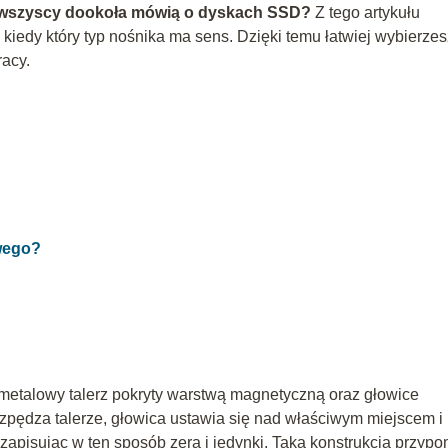
 a wszyscy dookoła mówią o dyskach SSD?
Z tego artykułu
 kiedy który typ nośnika ma sens. Dzięki temu łatwiej wybierzes
racy.
wego?
metalowy talerz pokryty warstwą magnetyczną oraz głowice
ozpędza talerze, głowica ustawia się nad właściwym miejscem i
pisując w ten sposób zera i jedynki. Taka konstrukcja przypo