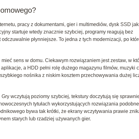
 domowego?
ernetu, pracy z dokumentami, gier i multimediów, dysk SSD ja
yjny startuje wtedy znacznie szybciej, programy reagują bez
 odczuwalnie płynniejsze. To jedna z tych modernizacji, po któr
ał mieć sens w domu. Ciekawym rozwiązaniem jest zestaw, w kt
 aplikacje, a HDD pełni rolę dużego magazynu filmów, muzyki 
 szybkiego nośnika z niskim kosztem przechowywania dużej lic
Gry wczytują poziomy szybciej, tekstury doczytują się sprawnie
. W nowoczesnych tytułach wykorzystujących rozwiązania podobn
dnikowego bywa tak krótki, że ekrany wczytywania prawie znik
nem starych lub rzadziej używanych gier.