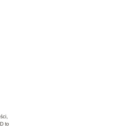
ści,
D to