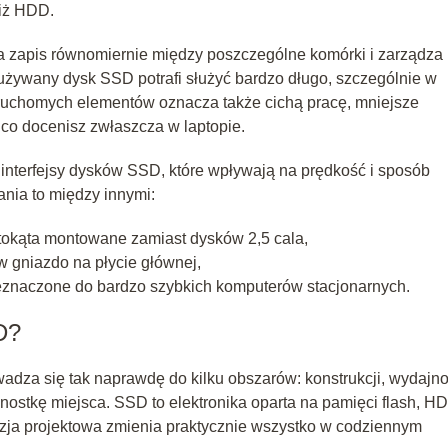
niż HDD.
da zapis równomiernie między poszczególne komórki i zarządza
używany dysk SSD potrafi służyć bardzo długo, szczególnie w
uchomych elementów oznacza także cichą pracę, mniejsze
co docenisz zwłaszcza w laptopie.
 interfejsy dysków SSD, które wpływają na prędkość i sposób
nia to między innymi:
stokąta montowane zamiast dysków 2,5 cala,
 gniazdo na płycie głównej,
eznaczone do bardzo szybkich komputerów stacjonarnych.
D?
adza się tak naprawdę do kilku obszarów: konstrukcji, wydajno
nostkę miejsca. SSD to elektronika oparta na pamięci flash, HD
yzja projektowa zmienia praktycznie wszystko w codziennym