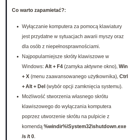
Co warto zapamietać?:
Wyłączanie komputera za pomocą klawiatury
jest przydatne w sytuacjach awarii myszy oraz
dla osób z niepełnosprawnościami.
Najpopularniejsze skróty klawiszowe w
Windows:
Alt + F4
(zamyka aktywne okno),
Win
+ X
(menu zaawansowanego użytkownika),
Ctrl
+ Alt + Del
(wybór opcji zamknięcia systemu).
Możliwość stworzenia własnego skrótu
klawiszowego do wyłączania komputera
poprzez utworzenie skrótu na pulpicie z
komendą
%windir%\System32\shutdown.exe
/s /t 0
.