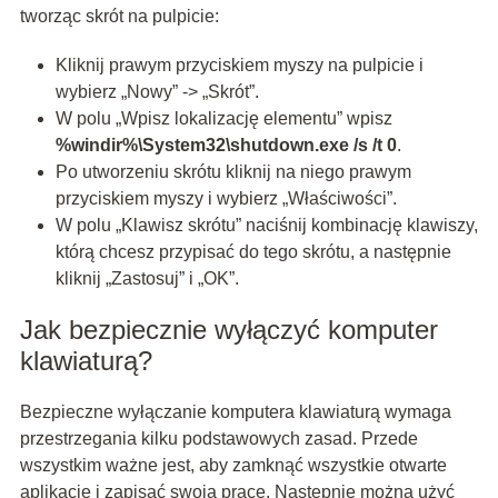
tworząc skrót na pulpicie:
Kliknij prawym przyciskiem myszy na pulpicie i
wybierz „Nowy” -> „Skrót”.
W polu „Wpisz lokalizację elementu” wpisz
%windir%\System32\shutdown.exe /s /t 0
.
Po utworzeniu skrótu kliknij na niego prawym
przyciskiem myszy i wybierz „Właściwości”.
W polu „Klawisz skrótu” naciśnij kombinację klawiszy,
którą chcesz przypisać do tego skrótu, a następnie
kliknij „Zastosuj” i „OK”.
Jak bezpiecznie wyłączyć komputer
klawiaturą?
Bezpieczne wyłączanie komputera klawiaturą wymaga
przestrzegania kilku podstawowych zasad. Przede
wszystkim ważne jest, aby zamknąć wszystkie otwarte
aplikacje i zapisać swoją pracę. Następnie można użyć